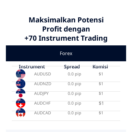
Maksimalkan Potensi
Profit dengan
+70 Instrument Trading
Forex
Instrument
Spread
Komisi
AUDUSD
0.0 pip
$1
AUDNZD
0.0 pip
$1
AUDJPY
0.0 pip
$1
$1
AUDCHF
0.0 pip
AUDCAD
0.0 pip
$1