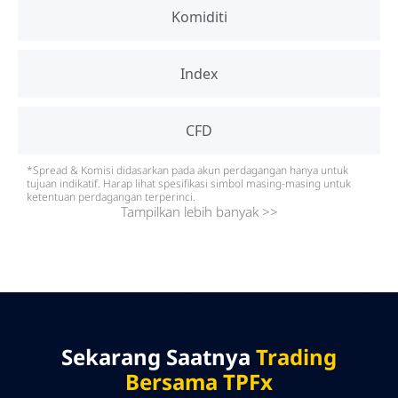
Komiditi
Index
CFD
*Spread & Komisi didasarkan pada akun perdagangan hanya untuk
tujuan indikatif. Harap lihat spesifikasi simbol masing-masing untuk
ketentuan perdagangan terperinci.​
Tampilkan lebih banyak >>
Sekarang Saatnya
Trading
Bersama TPFx